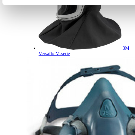
3M
Versaflo M-serie