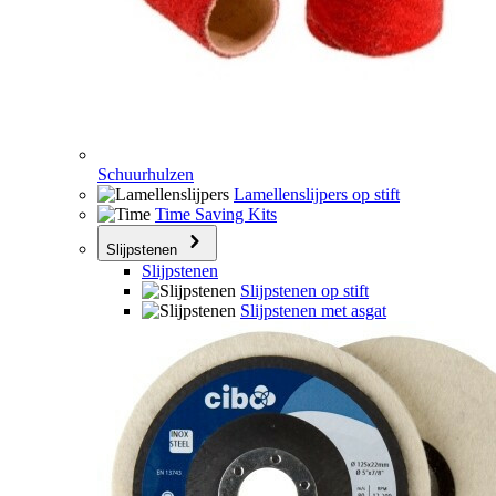
Schuurhulzen
Lamellenslijpers op stift
Time Saving Kits
Slijpstenen
Slijpstenen
Slijpstenen op stift
Slijpstenen met asgat