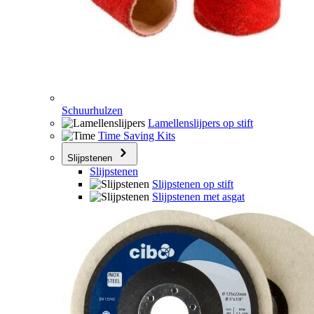
Schuurhulzen
Lamellenslijpers op stift
Time Saving Kits
Slijpstenen
Slijpstenen
Slijpstenen op stift
Slijpstenen met asgat