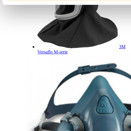
3M
Versaflo M-serie