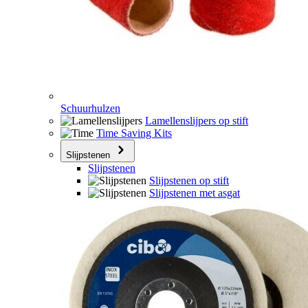
Schuurhulzen
Lamellenslijpers op stift
Time Saving Kits
Slijpstenen
Slijpstenen
Slijpstenen op stift
Slijpstenen met asgat