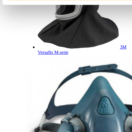
3M
Versaflo M-serie