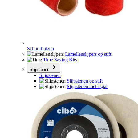
Schuurhulzen
Lamellenslijpers op stift
Time Saving Kits
Slijpstenen
Slijpstenen
Slijpstenen op stift
Slijpstenen met asgat