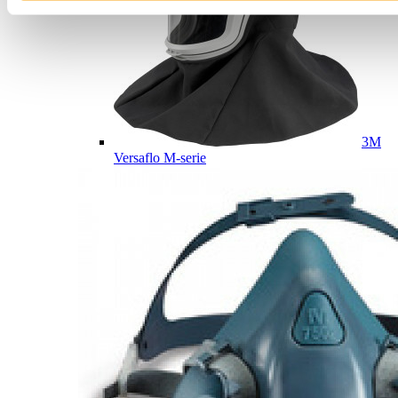
3M
Versaflo M-serie