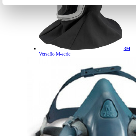
3M
Versaflo M-serie