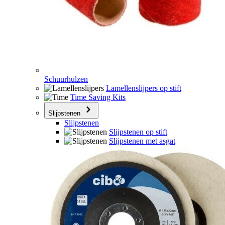
Schuurhulzen
Lamellenslijpers op stift
Time Saving Kits
Slijpstenen
Slijpstenen
Slijpstenen op stift
Slijpstenen met asgat