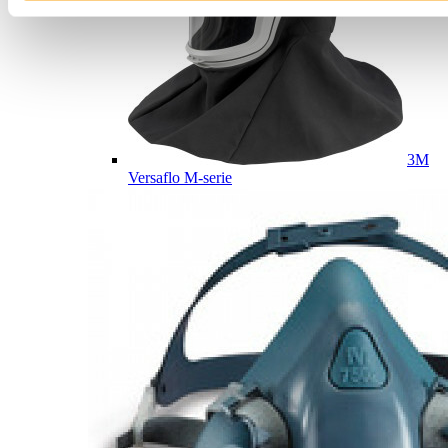
3M
Versaflo M-serie