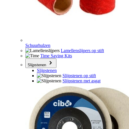
Schuurhulzen
Lamellenslijpers op stift
Time Saving Kits
Slijpstenen
Slijpstenen
Slijpstenen op stift
Slijpstenen met asgat