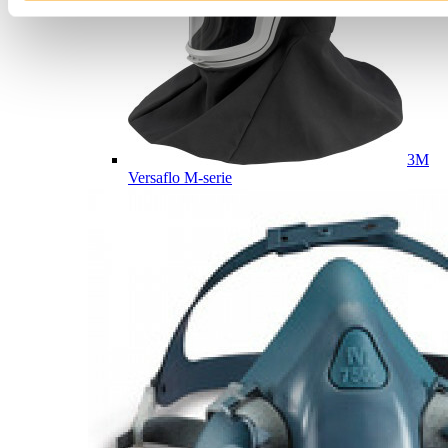
3M
Versaflo M-serie