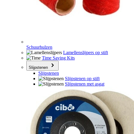
Schuurhulzen
Lamellenslijpers op stift
Time Saving Kits
Slijpstenen
Slijpstenen
Slijpstenen op stift
Slijpstenen met asgat