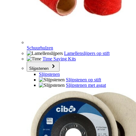
Schuurhulzen
Lamellenslijpers op stift
Time Saving Kits
Slijpstenen
Slijpstenen
Slijpstenen op stift
Slijpstenen met asgat