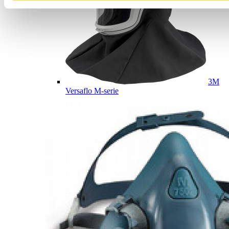
3M
Versaflo M-serie