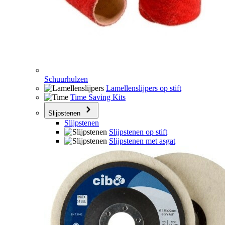
Schuurhulzen
Lamellenslijpers op stift
Time Saving Kits
Slijpstenen
Slijpstenen
Slijpstenen op stift
Slijpstenen met asgat