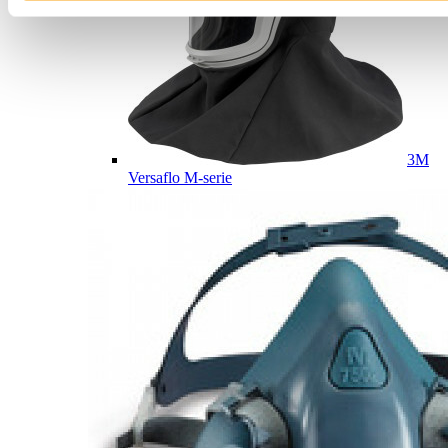
3M
Versaflo M-serie