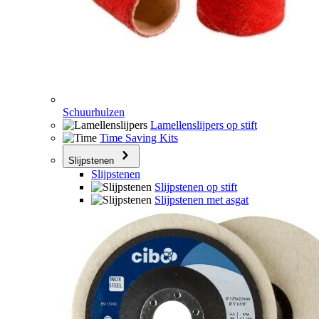
Schuurhulzen
Lamellenslijpers op stift
Time Saving Kits
Slijpstenen
Slijpstenen
Slijpstenen op stift
Slijpstenen met asgat