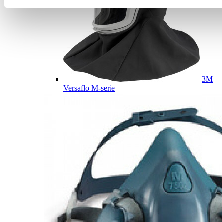
3M
Versaflo M-serie