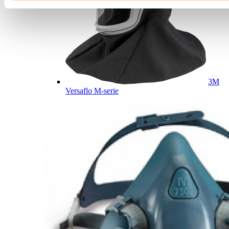
3M
Versaflo M-serie