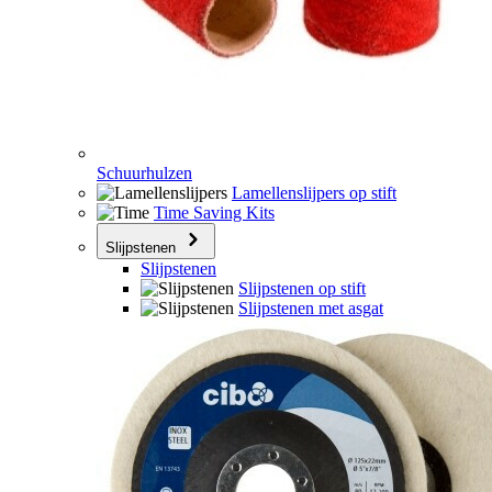
Schuurhulzen
Lamellenslijpers op stift
Time Saving Kits
Slijpstenen
Slijpstenen
Slijpstenen op stift
Slijpstenen met asgat