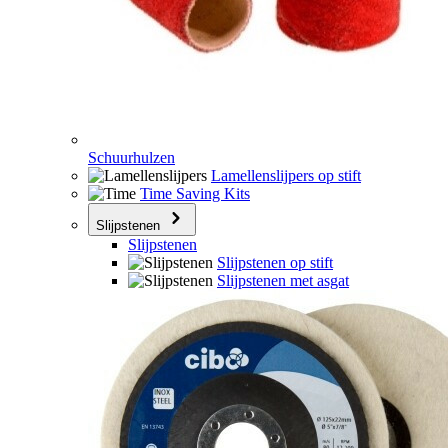
Schuurhulzen
Lamellenslijpers op stift
Time Saving Kits
Slijpstenen
Slijpstenen
Slijpstenen op stift
Slijpstenen met asgat