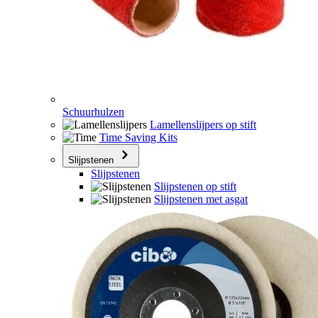
Schuurhulzen
Lamellenslijpers op stift
Time Saving Kits
Slijpstenen
Slijpstenen
Slijpstenen op stift
Slijpstenen met asgat