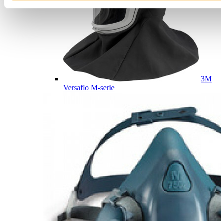
3M
Versaflo M-serie