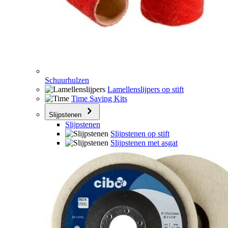
Schuurhulzen
Lamellenslijpers op stift
Time Saving Kits
Slijpstenen
Slijpstenen
Slijpstenen op stift
Slijpstenen met asgat