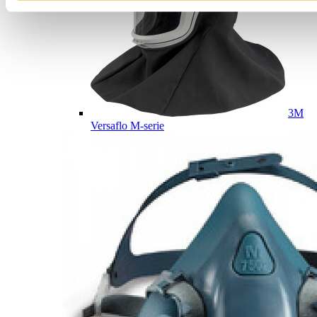
3M
Versaflo M-serie