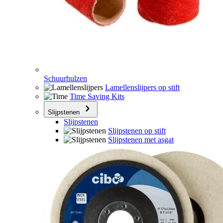
Schuurhulzen
Lamellenslijpers op stift
Time Saving Kits
Slijpstenen
Slijpstenen
Slijpstenen op stift
Slijpstenen met asgat