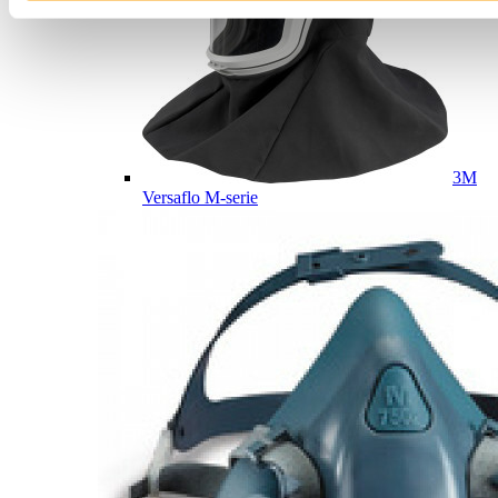
3M
Versaflo M-serie