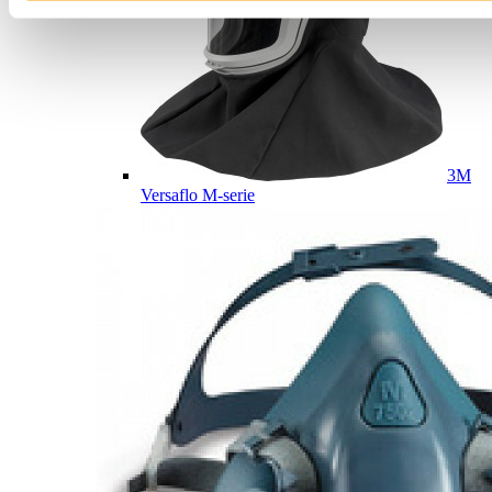
3M
Versaflo M-serie