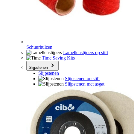
Schuurhulzen
Lamellenslijpers op stift
Time Saving Kits
Slijpstenen
Slijpstenen
Slijpstenen op stift
Slijpstenen met asgat